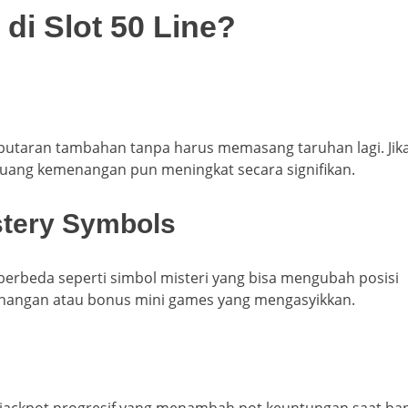
 di Slot 50 Line?
utaran tambahan tanpa harus memasang taruhan lagi. Jik
eluang kemenangan pun meningkat secara signifikan.
tery Symbols
berbeda seperti simbol misteri yang bisa mengubah posisi
nangan atau bonus mini games yang mengasyikkan.