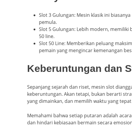
Slot 3 Gulungan: Mesin klasik ini biasany
pemula.
Slot 5 Gulungan: Lebih modern, memiliki 
50 line.
Slot 50 Line: Memberikan peluang maksim
pemain yang mengincar kemenangan besa
Keberuntungan dan St
Sepanjang sejarah dan riset, mesin slot dian
keberuntungan. Akan tetapi, bukan berarti st
yang dimainkan, dan memilih waktu yang tep
Memahami bahwa setiap putaran adalah acara a
dan hindari kebiasaan bermain secara emosiona