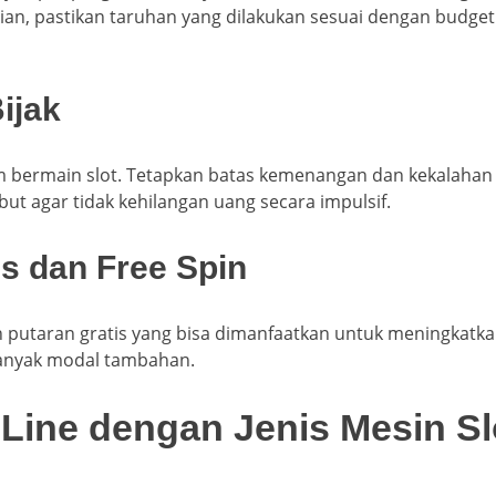
n, pastikan taruhan yang dilakukan sesuai dengan budget
ijak
m bermain slot. Tetapkan batas kemenangan dan kekalahan
ut agar tidak kehilangan uang secara impulsif.
us dan Free Spin
 putaran gratis yang bisa dimanfaatkan untuk meningkatk
anyak modal tambahan.
 Line dengan Jenis Mesin Sl