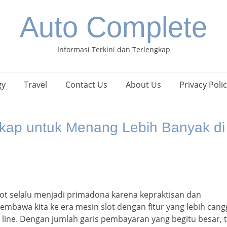
Auto Complete
Informasi Terkini dan Terlengkap
gy
Travel
Contact Us
About Us
Privacy Poli
gkap untuk Menang Lebih Banyak di
slot selalu menjadi primadona karena kepraktisan dan
membawa kita ke era mesin slot dengan fitur yang lebih cang
50 line. Dengan jumlah garis pembayaran yang begitu besar, 