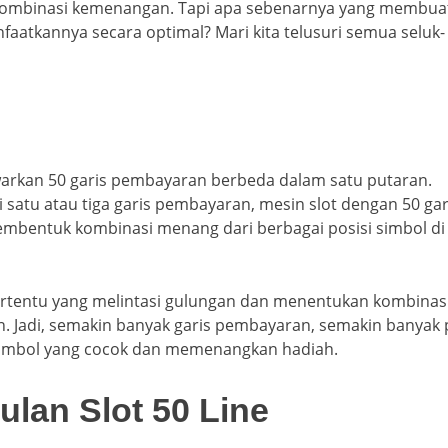
kombinasi kemenangan. Tapi apa sebenarnya yang membuat
aatkannya secara optimal? Mari kita telusuri semua seluk-
awarkan 50 garis pembayaran berbeda dalam satu putaran.
 satu atau tiga garis pembayaran, mesin slot dengan 50 gar
mbentuk kombinasi menang dari berbagai posisi simbol di
tertentu yang melintasi gulungan dan menentukan kombinas
. Jadi, semakin banyak garis pembayaran, semakin banyak 
imbol yang cocok dan memenangkan hadiah.
lan Slot 50 Line