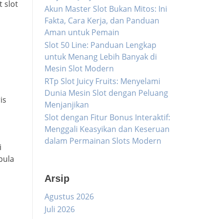
 slot
Akun Master Slot Bukan Mitos: Ini
Fakta, Cara Kerja, dan Panduan
Aman untuk Pemain
Slot 50 Line: Panduan Lengkap
untuk Menang Lebih Banyak di
Mesin Slot Modern
RTp Slot Juicy Fruits: Menyelami
Dunia Mesin Slot dengan Peluang
is
Menjanjikan
Slot dengan Fitur Bonus Interaktif:
Menggali Keasyikan dan Keseruan
dalam Permainan Slots Modern
i
pula
Arsip
Agustus 2026
Juli 2026