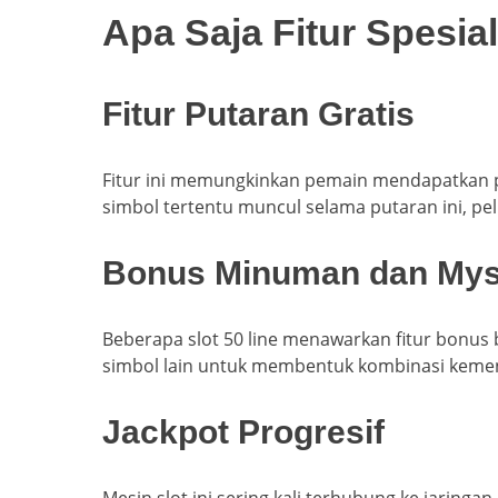
Apa Saja Fitur Spesial
Fitur Putaran Gratis
Fitur ini memungkinkan pemain mendapatkan p
simbol tertentu muncul selama putaran ini, p
Bonus Minuman dan Mys
Beberapa slot 50 line menawarkan fitur bonus 
simbol lain untuk membentuk kombinasi keme
Jackpot Progresif