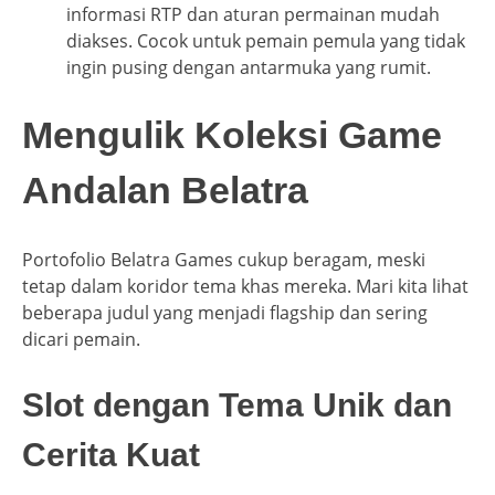
informasi RTP dan aturan permainan mudah
diakses. Cocok untuk pemain pemula yang tidak
ingin pusing dengan antarmuka yang rumit.
Mengulik Koleksi Game
Andalan Belatra
Portofolio Belatra Games cukup beragam, meski
tetap dalam koridor tema khas mereka. Mari kita lihat
beberapa judul yang menjadi flagship dan sering
dicari pemain.
Slot dengan Tema Unik dan
Cerita Kuat