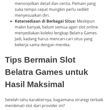
menonjolkan detail dan cerita. Pemain yang
suka tempo cepat mungkin perlu sedikit
menyesuaikan diri.
Ketersediaan di Berbagai Situs:
Meskipun
makin banyak, belum semua agen slot online
menyediakan koleksi lengkap Belatra Games.
Jadi, kadang harus mencari-cari situs yang
bekerja sama dengan mereka.
Tips Bermain Slot
Belatra Games untuk
Hasil Maksimal
Setelah tahu karakternya, bagaimana strategi terbaik
menikmati slot dari provider ini?