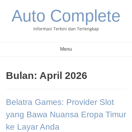
Skip
Auto Complete
to
content
Informasi Terkini dan Terlengkap
Menu
Bulan:
April 2026
Belatra Games: Provider Slot
yang Bawa Nuansa Eropa Timur
ke Layar Anda