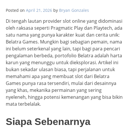
Posted on
April 21, 2026
by
Bryan Gonzales
Di tengah lautan provider slot online yang didominasi
oleh raksasa seperti Pragmatic Play dan Playtech, ada
satu nama yang punya karakter kuat dan cerita unik:
Belatra Games. Mungkin bagi sebagian pemain, nama
ini belum seterkenal yang lain, tapi bagi para pencari
pengalaman berbeda, portofolio Belatra adalah harta
karun yang menunggu untuk dieksplorasi. Artikel ini
bukan sekadar ulasan biasa, tapi perjalanan untuk
memahami apa yang membuat slot dari Belatra
Games punya rasa tersendiri, mulai dari desainnya
yang khas, mekanika permainan yang sering
nyeleneh, hingga potensi kemenangan yang bisa bikin
mata terbelalak.
Siapa Sebenarnya