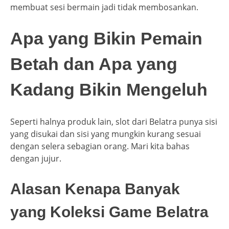
membuat sesi bermain jadi tidak membosankan.
Apa yang Bikin Pemain
Betah dan Apa yang
Kadang Bikin Mengeluh
Seperti halnya produk lain, slot dari Belatra punya sisi
yang disukai dan sisi yang mungkin kurang sesuai
dengan selera sebagian orang. Mari kita bahas
dengan jujur.
Alasan Kenapa Banyak
yang Koleksi Game Belatra