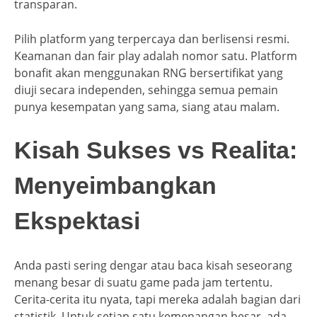
transparan.
Pilih platform yang terpercaya dan berlisensi resmi.
Keamanan dan fair play adalah nomor satu. Platform
bonafit akan menggunakan RNG bersertifikat yang
diuji secara independen, sehingga semua pemain
punya kesempatan yang sama, siang atau malam.
Kisah Sukses vs Realita:
Menyeimbangkan
Ekspektasi
Anda pasti sering dengar atau baca kisah seseorang
menang besar di suatu game pada jam tertentu.
Cerita-cerita itu nyata, tapi mereka adalah bagian dari
statistik. Untuk setiap satu kemenangan besar, ada