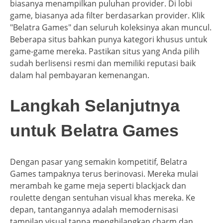
biasanya menampilkan puluhan provider. Di lobi
game, biasanya ada filter berdasarkan provider. Klik
"Belatra Games" dan seluruh koleksinya akan muncul.
Beberapa situs bahkan punya kategori khusus untuk
game-game mereka. Pastikan situs yang Anda pilih
sudah berlisensi resmi dan memiliki reputasi baik
dalam hal pembayaran kemenangan.
Langkah Selanjutnya
untuk Belatra Games
Dengan pasar yang semakin kompetitif, Belatra
Games tampaknya terus berinovasi. Mereka mulai
merambah ke game meja seperti blackjack dan
roulette dengan sentuhan visual khas mereka. Ke
depan, tantangannya adalah memodernisasi
tampilan visual tanpa menghilangkan charm dan