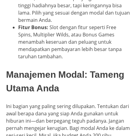
tinggi hadiahnya besar, tapi keringannya bisa
lama. Pilih yang sesuai dengan modal dan tujuan
bermain Anda.
Fitur Bonus:
Slot dengan fitur seperti Free
Spins, Multiplier Wilds, atau Bonus Games
menambah keseruan dan peluang untuk
mendapatkan pembayaran lebih besar tanpa
taruhan tambahan.
Manajemen Modal: Tameng
Utama Anda
Ini bagian yang paling sering dilupakan. Tentukan dari
awal berapa dana yang siap Anda gunakan untuk
hiburan ini—dan berpegang teguh padanya. Jangan
pernah mengejar kerugian. Bagi modal Anda ke dalam
sesi-sesi kecil. Misal, jika budget Anda 200 ribu,