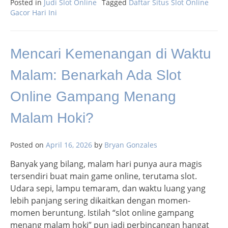
Posted in
Judi Slot Online
Tagged
Daftar Situs Slot Online
Gacor Hari Ini
Mencari Kemenangan di Waktu
Malam: Benarkah Ada Slot
Online Gampang Menang
Malam Hoki?
Posted on
April 16, 2026
by
Bryan Gonzales
Banyak yang bilang, malam hari punya aura magis
tersendiri buat main game online, terutama slot.
Udara sepi, lampu temaram, dan waktu luang yang
lebih panjang sering dikaitkan dengan momen-
momen beruntung. Istilah “slot online gampang
menang malam hoki” pun jadi perbincangan hangat