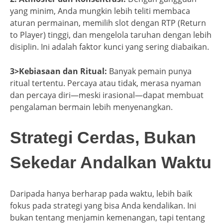
yang minim, Anda mungkin lebih teliti membaca
aturan permainan, memilih slot dengan RTP (Return
to Player) tinggi, dan mengelola taruhan dengan lebih
disiplin. Ini adalah faktor kunci yang sering diabaikan.
3>Kebiasaan dan Ritual:
Banyak pemain punya
ritual tertentu. Percaya atau tidak, merasa nyaman
dan percaya diri—meski irasional—dapat membuat
pengalaman bermain lebih menyenangkan.
Strategi Cerdas, Bukan
Sekedar Andalkan Waktu
Daripada hanya berharap pada waktu, lebih baik
fokus pada strategi yang bisa Anda kendalikan. Ini
bukan tentang menjamin kemenangan, tapi tentang