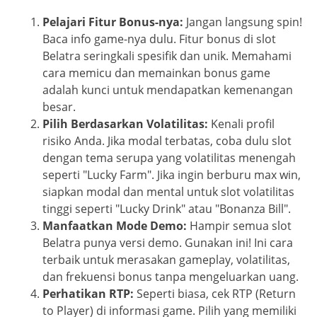
Pelajari Fitur Bonus-nya:
Jangan langsung spin!
Baca info game-nya dulu. Fitur bonus di slot
Belatra seringkali spesifik dan unik. Memahami
cara memicu dan memainkan bonus game
adalah kunci untuk mendapatkan kemenangan
besar.
Pilih Berdasarkan Volatilitas:
Kenali profil
risiko Anda. Jika modal terbatas, coba dulu slot
dengan tema serupa yang volatilitas menengah
seperti "Lucky Farm". Jika ingin berburu max win,
siapkan modal dan mental untuk slot volatilitas
tinggi seperti "Lucky Drink" atau "Bonanza Bill".
Manfaatkan Mode Demo:
Hampir semua slot
Belatra punya versi demo. Gunakan ini! Ini cara
terbaik untuk merasakan gameplay, volatilitas,
dan frekuensi bonus tanpa mengeluarkan uang.
Perhatikan RTP:
Seperti biasa, cek RTP (Return
to Player) di informasi game. Pilih yang memiliki