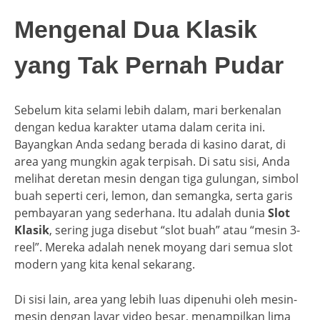
Mengenal Dua Klasik
yang Tak Pernah Pudar
Sebelum kita selami lebih dalam, mari berkenalan
dengan kedua karakter utama dalam cerita ini.
Bayangkan Anda sedang berada di kasino darat, di
area yang mungkin agak terpisah. Di satu sisi, Anda
melihat deretan mesin dengan tiga gulungan, simbol
buah seperti ceri, lemon, dan semangka, serta garis
pembayaran yang sederhana. Itu adalah dunia
Slot
Klasik
, sering juga disebut “slot buah” atau “mesin 3-
reel”. Mereka adalah nenek moyang dari semua slot
modern yang kita kenal sekarang.
Di sisi lain, area yang lebih luas dipenuhi oleh mesin-
mesin dengan layar video besar, menampilkan lima