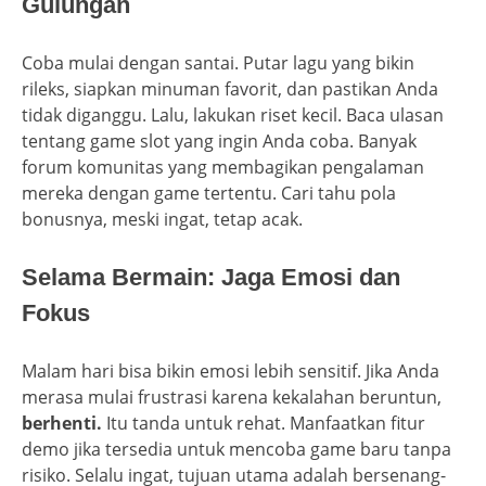
Gulungan
Coba mulai dengan santai. Putar lagu yang bikin
rileks, siapkan minuman favorit, dan pastikan Anda
tidak diganggu. Lalu, lakukan riset kecil. Baca ulasan
tentang game slot yang ingin Anda coba. Banyak
forum komunitas yang membagikan pengalaman
mereka dengan game tertentu. Cari tahu pola
bonusnya, meski ingat, tetap acak.
Selama Bermain: Jaga Emosi dan
Fokus
Malam hari bisa bikin emosi lebih sensitif. Jika Anda
merasa mulai frustrasi karena kekalahan beruntun,
berhenti.
Itu tanda untuk rehat. Manfaatkan fitur
demo jika tersedia untuk mencoba game baru tanpa
risiko. Selalu ingat, tujuan utama adalah bersenang-