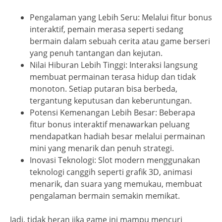
Pengalaman yang Lebih Seru: Melalui fitur bonus
interaktif, pemain merasa seperti sedang
bermain dalam sebuah cerita atau game berseri
yang penuh tantangan dan kejutan.
Nilai Hiburan Lebih Tinggi: Interaksi langsung
membuat permainan terasa hidup dan tidak
monoton. Setiap putaran bisa berbeda,
tergantung keputusan dan keberuntungan.
Potensi Kemenangan Lebih Besar: Beberapa
fitur bonus interaktif menawarkan peluang
mendapatkan hadiah besar melalui permainan
mini yang menarik dan penuh strategi.
Inovasi Teknologi: Slot modern menggunakan
teknologi canggih seperti grafik 3D, animasi
menarik, dan suara yang memukau, membuat
pengalaman bermain semakin memikat.
Jadi, tidak heran jika game ini mampu mencuri