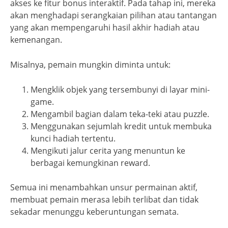
akses ke fitur bonus interaktif. Pada tahap ini, mereka
akan menghadapi serangkaian pilihan atau tantangan
yang akan mempengaruhi hasil akhir hadiah atau
kemenangan.
Misalnya, pemain mungkin diminta untuk:
Mengklik objek yang tersembunyi di layar mini-
game.
Mengambil bagian dalam teka-teki atau puzzle.
Menggunakan sejumlah kredit untuk membuka
kunci hadiah tertentu.
Mengikuti jalur cerita yang menuntun ke
berbagai kemungkinan reward.
Semua ini menambahkan unsur permainan aktif,
membuat pemain merasa lebih terlibat dan tidak
sekadar menunggu keberuntungan semata.