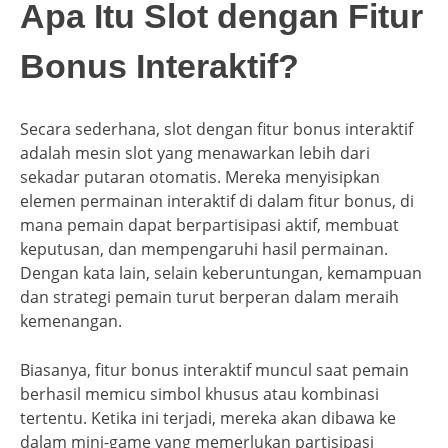
Apa Itu Slot dengan Fitur
Bonus Interaktif?
Secara sederhana, slot dengan fitur bonus interaktif
adalah mesin slot yang menawarkan lebih dari
sekadar putaran otomatis. Mereka menyisipkan
elemen permainan interaktif di dalam fitur bonus, di
mana pemain dapat berpartisipasi aktif, membuat
keputusan, dan mempengaruhi hasil permainan.
Dengan kata lain, selain keberuntungan, kemampuan
dan strategi pemain turut berperan dalam meraih
kemenangan.
Biasanya, fitur bonus interaktif muncul saat pemain
berhasil memicu simbol khusus atau kombinasi
tertentu. Ketika ini terjadi, mereka akan dibawa ke
dalam mini-game yang memerlukan partisipasi