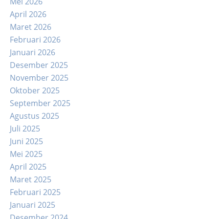
Mei 2026
April 2026
Maret 2026
Februari 2026
Januari 2026
Desember 2025
November 2025
Oktober 2025
September 2025
Agustus 2025
Juli 2025
Juni 2025
Mei 2025
April 2025
Maret 2025
Februari 2025
Januari 2025
Desember 2024