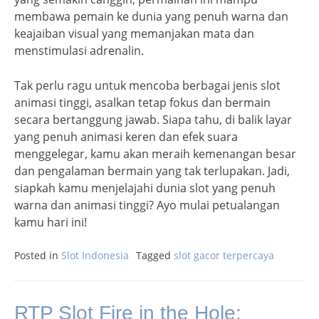
membawa pemain ke dunia yang penuh warna dan
keajaiban visual yang memanjakan mata dan
menstimulasi adrenalin.
Tak perlu ragu untuk mencoba berbagai jenis slot
animasi tinggi, asalkan tetap fokus dan bermain
secara bertanggung jawab. Siapa tahu, di balik layar
yang penuh animasi keren dan efek suara
menggelegar, kamu akan meraih kemenangan besar
dan pengalaman bermain yang tak terlupakan. Jadi,
siapkah kamu menjelajahi dunia slot yang penuh
warna dan animasi tinggi? Ayo mulai petualangan
kamu hari ini!
Posted in
Slot Indonesia
Tagged
slot gacor terpercaya
RTP Slot Fire in the Hole: