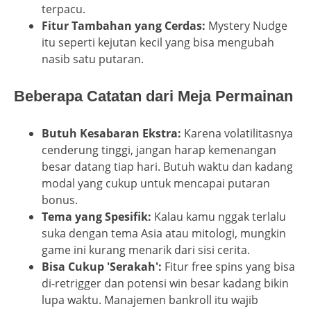
terpacu.
Fitur Tambahan yang Cerdas:
Mystery Nudge
itu seperti kejutan kecil yang bisa mengubah
nasib satu putaran.
Beberapa Catatan dari Meja Permainan
Butuh Kesabaran Ekstra:
Karena volatilitasnya
cenderung tinggi, jangan harap kemenangan
besar datang tiap hari. Butuh waktu dan kadang
modal yang cukup untuk mencapai putaran
bonus.
Tema yang Spesifik:
Kalau kamu nggak terlalu
suka dengan tema Asia atau mitologi, mungkin
game ini kurang menarik dari sisi cerita.
Bisa Cukup 'Serakah':
Fitur free spins yang bisa
di-retrigger dan potensi win besar kadang bikin
lupa waktu. Manajemen bankroll itu wajib