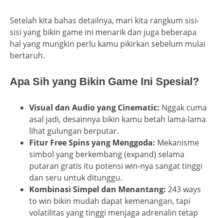
Setelah kita bahas detailnya, mari kita rangkum sisi-
sisi yang bikin game ini menarik dan juga beberapa
hal yang mungkin perlu kamu pikirkan sebelum mulai
bertaruh.
Apa Sih yang Bikin Game Ini Spesial?
Visual dan Audio yang Cinematic:
Nggak cuma
asal jadi, desainnya bikin kamu betah lama-lama
lihat gulungan berputar.
Fitur Free Spins yang Menggoda:
Mekanisme
simbol yang berkembang (expand) selama
putaran gratis itu potensi win-nya sangat tinggi
dan seru untuk ditunggu.
Kombinasi Simpel dan Menantang:
243 ways
to win bikin mudah dapat kemenangan, tapi
volatilitas yang tinggi menjaga adrenalin tetap