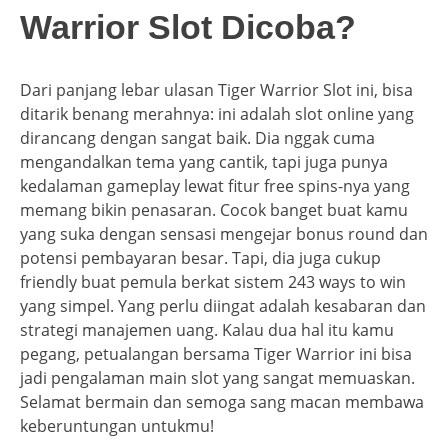
Warrior Slot Dicoba?
Dari panjang lebar ulasan Tiger Warrior Slot ini, bisa
ditarik benang merahnya: ini adalah slot online yang
dirancang dengan sangat baik. Dia nggak cuma
mengandalkan tema yang cantik, tapi juga punya
kedalaman gameplay lewat fitur free spins-nya yang
memang bikin penasaran. Cocok banget buat kamu
yang suka dengan sensasi mengejar bonus round dan
potensi pembayaran besar. Tapi, dia juga cukup
friendly buat pemula berkat sistem 243 ways to win
yang simpel. Yang perlu diingat adalah kesabaran dan
strategi manajemen uang. Kalau dua hal itu kamu
pegang, petualangan bersama Tiger Warrior ini bisa
jadi pengalaman main slot yang sangat memuaskan.
Selamat bermain dan semoga sang macan membawa
keberuntungan untukmu!