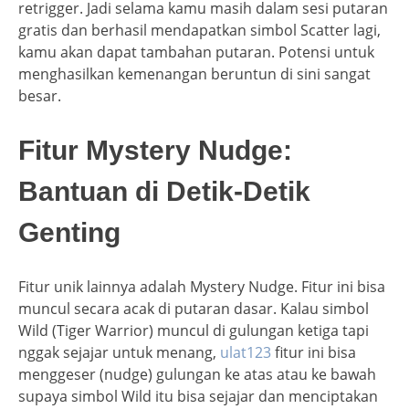
retrigger. Jadi selama kamu masih dalam sesi putaran
gratis dan berhasil mendapatkan simbol Scatter lagi,
kamu akan dapat tambahan putaran. Potensi untuk
menghasilkan kemenangan beruntun di sini sangat
besar.
Fitur Mystery Nudge:
Bantuan di Detik-Detik
Genting
Fitur unik lainnya adalah Mystery Nudge. Fitur ini bisa
muncul secara acak di putaran dasar. Kalau simbol
Wild (Tiger Warrior) muncul di gulungan ketiga tapi
nggak sejajar untuk menang,
ulat123
fitur ini bisa
menggeser (nudge) gulungan ke atas atau ke bawah
supaya simbol Wild itu bisa sejajar dan menciptakan