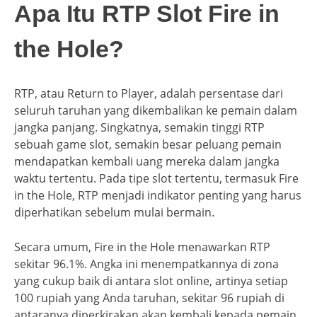
Apa Itu RTP Slot Fire in
the Hole?
RTP, atau Return to Player, adalah persentase dari
seluruh taruhan yang dikembalikan ke pemain dalam
jangka panjang. Singkatnya, semakin tinggi RTP
sebuah game slot, semakin besar peluang pemain
mendapatkan kembali uang mereka dalam jangka
waktu tertentu. Pada tipe slot tertentu, termasuk Fire
in the Hole, RTP menjadi indikator penting yang harus
diperhatikan sebelum mulai bermain.
Secara umum, Fire in the Hole menawarkan RTP
sekitar 96.1%. Angka ini menempatkannya di zona
yang cukup baik di antara slot online, artinya setiap
100 rupiah yang Anda taruhan, sekitar 96 rupiah di
antaranya diperkirakan akan kembali kepada pemain