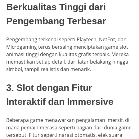
Berkualitas Tinggi dari
Pengembang Terbesar
Pengembang terkenal seperti Playtech, NetEnt, dan
Microgaming terus bersaing menciptakan game slot
animasi tinggi dengan kualitas grafis terbaik. Mereka
memastikan setiap detail, dari latar belakang hingga
simbol, tampil realistis dan menarik.
3. Slot dengan Fitur
Interaktif dan Immersive
Beberapa game menawarkan pengalaman imersif, di
mana pemain merasa seperti bagian dari dunia game
tersebut. Fitur seperti narasi otomatis, efek suara