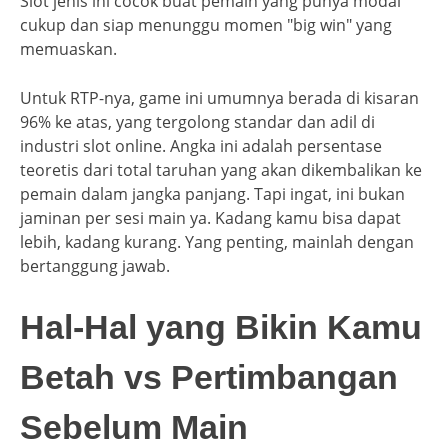
Slot jenis ini cocok buat pemain yang punya modal
cukup dan siap menunggu momen "big win" yang
memuaskan.
Untuk RTP-nya, game ini umumnya berada di kisaran
96% ke atas, yang tergolong standar dan adil di
industri slot online. Angka ini adalah persentase
teoretis dari total taruhan yang akan dikembalikan ke
pemain dalam jangka panjang. Tapi ingat, ini bukan
jaminan per sesi main ya. Kadang kamu bisa dapat
lebih, kadang kurang. Yang penting, mainlah dengan
bertanggung jawab.
Hal-Hal yang Bikin Kamu
Betah vs Pertimbangan
Sebelum Main