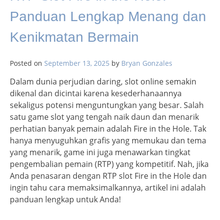
Panduan Lengkap Menang dan
Kenikmatan Bermain
Posted on
September 13, 2025
by
Bryan Gonzales
Dalam dunia perjudian daring, slot online semakin
dikenal dan dicintai karena kesederhanaannya
sekaligus potensi menguntungkan yang besar. Salah
satu game slot yang tengah naik daun dan menarik
perhatian banyak pemain adalah Fire in the Hole. Tak
hanya menyuguhkan grafis yang memukau dan tema
yang menarik, game ini juga menawarkan tingkat
pengembalian pemain (RTP) yang kompetitif. Nah, jika
Anda penasaran dengan RTP slot Fire in the Hole dan
ingin tahu cara memaksimalkannya, artikel ini adalah
panduan lengkap untuk Anda!