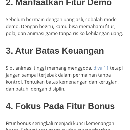
2. Manfaatkan Fitur Demo
Sebelum bermain dengan uang asli, cobalah mode
demo. Dengan begitu, kamu bisa memahami fitur,
pola, dan animasi game tanpa risiko kehilangan uang.
3. Atur Batas Keuangan
Slot animasi tinggi memang menggoda,
diva 11
tetapi
jangan sampai terjebak dalam permainan tanpa
kontrol. Tentukan batas kemenangan dan kerugian,
dan patuhi dengan disiplin.
4. Fokus Pada Fitur Bonus
Fitur bonus seringkali menjadi kunci kemenangan