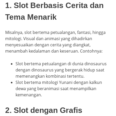
1. Slot Berbasis Cerita dan
Tema Menarik
Misalnya, slot bertema petualangan, fantasi, hingga
mitologi. Visual dan animasi yang dihadirkan
menyesuaikan dengan cerita yang diangkat,
menambah kedalaman dan keseruan. Contohnya:
Slot bertema petualangan di dunia dinosaurus
dengan dinosaurus yang bergerak hidup saat
memenangkan kombinasi tertentu.
Slot bertema mitologi Yunani dengan kalkun
dewa yang beranimasi saat menampilkan
kemenangan.
2. Slot dengan Grafis