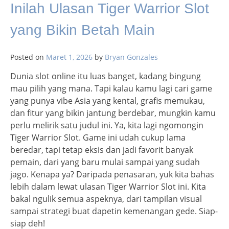
Inilah Ulasan Tiger Warrior Slot
yang Bikin Betah Main
Posted on
Maret 1, 2026
by
Bryan Gonzales
Dunia slot online itu luas banget, kadang bingung
mau pilih yang mana. Tapi kalau kamu lagi cari game
yang punya vibe Asia yang kental, grafis memukau,
dan fitur yang bikin jantung berdebar, mungkin kamu
perlu melirik satu judul ini. Ya, kita lagi ngomongin
Tiger Warrior Slot. Game ini udah cukup lama
beredar, tapi tetap eksis dan jadi favorit banyak
pemain, dari yang baru mulai sampai yang sudah
jago. Kenapa ya? Daripada penasaran, yuk kita bahas
lebih dalam lewat ulasan Tiger Warrior Slot ini. Kita
bakal ngulik semua aspeknya, dari tampilan visual
sampai strategi buat dapetin kemenangan gede. Siap-
siap deh!