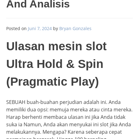
And Analisis
Posted on
Juni 7, 2024
by
Bryan Gonzales
Ulasan mesin slot
Ultra Hold & Spin
(Pragmatic Play)
SEBUAH buah-buahan perjudian adalah ini. Anda
memiliki dua opsi: memuja mereka atau cinta mereka.
Harap berhenti membaca ulasan ini jika Anda tidak
suka ia Namun, Anda akan menyukai ini slot jika Anda
melakukannya. Mengapa? Karena seberapa cepat