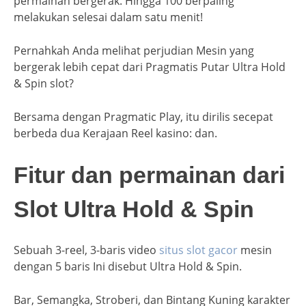
permainan bergerak. Hingga 100 berpaling
melakukan selesai dalam satu menit!
Pernahkah Anda melihat perjudian Mesin yang
bergerak lebih cepat dari Pragmatis Putar Ultra Hold
& Spin slot?
Bersama dengan Pragmatic Play, itu dirilis secepat
berbeda dua Kerajaan Reel kasino: dan.
Fitur dan permainan dari
Slot Ultra Hold & Spin
Sebuah 3-reel, 3-baris video
situs slot gacor
mesin
dengan 5 baris Ini disebut Ultra Hold & Spin.
Bar, Semangka, Stroberi, dan Bintang Kuning karakter