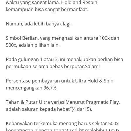
waktu yang sangat lama, Hold and Respin
kemampuan bisa sangat bermanfaat.
Namun, ada lebih banyak lagi.
Simbol Berlian, yang menghasilkan antara 100x dan
500x, adalah pilihan lain.
Pada gulungan 1 atau 3, ini menakjubkan berlian bisa
permukaan selama bebas berputar.Salam!
Persentase pembayaran untuk Ultra Hold & Spin
mencengangkan 96,7%.
Tahan & Putar Ultra variasiMenurut Pragmatic Play,
adalah saluran kepada hebat”(4 dari 5).
Kebanyakan terkemuka menang harus sekitar 500x
kepentingan, dengan sangat sedikit melebihi 1.000x,