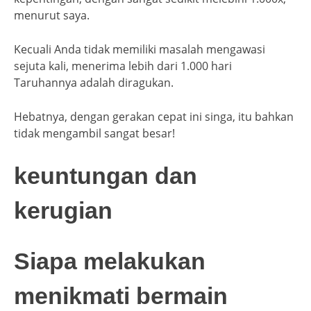
menurut saya.
Kecuali Anda tidak memiliki masalah mengawasi
sejuta kali, menerima lebih dari 1.000 hari
Taruhannya adalah diragukan.
Hebatnya, dengan gerakan cepat ini singa, itu bahkan
tidak mengambil sangat besar!
keuntungan dan
kerugian
Siapa melakukan
menikmati bermain