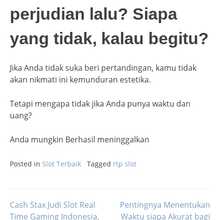
perjudian lalu? Siapa
yang tidak, kalau begitu?
Jika Anda tidak suka beri pertandingan, kamu tidak
akan nikmati ini kemunduran estetika.
Tetapi mengapa tidak jika Anda punya waktu dan
uang?
Anda mungkin Berhasil meninggalkan
Posted in
Slot Terbaik
Tagged
rtp slot
Cash Stax Judi Slot Real
Pentingnya Menentukan
Navigasi
Time Gaming Indonesia,
Waktu siapa Akurat bagi