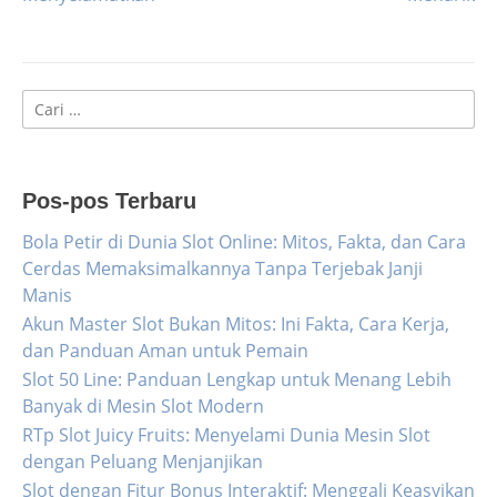
pos
Cari
untuk:
Pos-pos Terbaru
Bola Petir di Dunia Slot Online: Mitos, Fakta, dan Cara
Cerdas Memaksimalkannya Tanpa Terjebak Janji
Manis
Akun Master Slot Bukan Mitos: Ini Fakta, Cara Kerja,
dan Panduan Aman untuk Pemain
Slot 50 Line: Panduan Lengkap untuk Menang Lebih
Banyak di Mesin Slot Modern
RTp Slot Juicy Fruits: Menyelami Dunia Mesin Slot
dengan Peluang Menjanjikan
Slot dengan Fitur Bonus Interaktif: Menggali Keasyikan