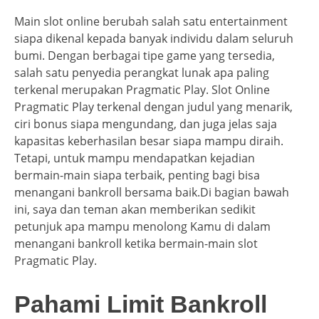
Main slot online berubah salah satu entertainment
siapa dikenal kepada banyak individu dalam seluruh
bumi. Dengan berbagai tipe game yang tersedia,
salah satu penyedia perangkat lunak apa paling
terkenal merupakan Pragmatic Play. Slot Online
Pragmatic Play terkenal dengan judul yang menarik,
ciri bonus siapa mengundang, dan juga jelas saja
kapasitas keberhasilan besar siapa mampu diraih.
Tetapi, untuk mampu mendapatkan kejadian
bermain-main siapa terbaik, penting bagi bisa
menangani bankroll bersama baik.Di bagian bawah
ini, saya dan teman akan memberikan sedikit
petunjuk apa mampu menolong Kamu di dalam
menangani bankroll ketika bermain-main slot
Pragmatic Play.
Pahami Limit Bankroll