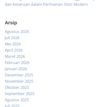
dan Keseruan dalam Permainan Slots Modern
Arsip
Agustus 2026
Juli 2026
Mei 2026
April 2026
Maret 2026
Februari 2026
Januari 2026
Desember 2025
November 2025
Oktober 2025
September 2025
Agustus 2025
Juli 2025