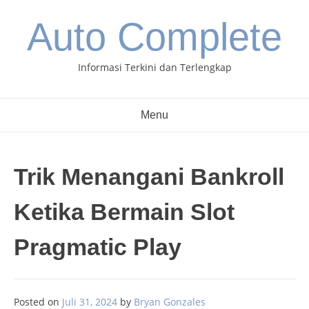
Skip
Auto Complete
to
content
Informasi Terkini dan Terlengkap
Menu
Trik Menangani Bankroll
Ketika Bermain Slot
Pragmatic Play
Posted on
Juli 31, 2024
by
Bryan Gonzales