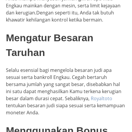
Engkau mainkan dengan mesin, serta limit kejayaan
dan kerugian.Dengan seperti itu, Anda tak butuh
khawatir kehilangan kontrol ketika bermain.
Mengatur Besaran
Taruhan
Selalu esensial bagi mengelola besaran judi apa
sesuai serta bankroll Engkau. Cegah bertaruh
bersama jumlah yang sangat besar, disebabkan hal
ini satu dapat menghasilkan Kamu terkena kerugian
besar dalam durasi cepat. Sebaliknya,
Royaltoto
tentukan besaran judi siapa sesuai serta kemampuan
moneter Anda.
Menggunakan Bonus