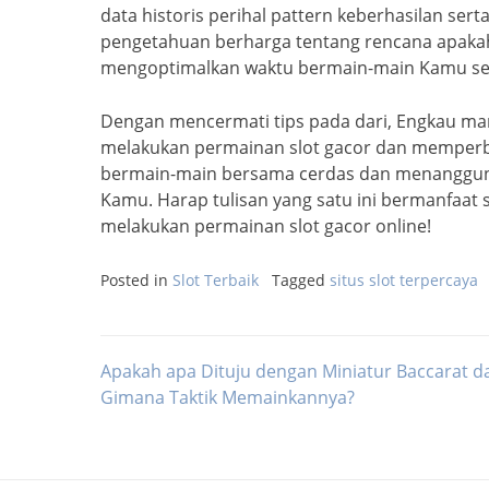
data historis perihal pattern keberhasilan s
pengetahuan berharga tentang rencana apakah 
mengoptimalkan waktu bermain-main Kamu ser
Dengan mencermati tips pada dari, Engkau m
melakukan permainan slot gacor dan memperb
bermain-main bersama cerdas dan menanggung 
Kamu. Harap tulisan yang satu ini bermanfaat
melakukan permainan slot gacor online!
Posted in
Slot Terbaik
Tagged
situs slot terpercaya
Apakah apa Dituju dengan Miniatur Baccarat d
Navigasi
Gimana Taktik Memainkannya?
pos