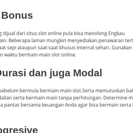
n Bonus
jual dari situs slot online pula bisa menolong Engkau
ain. Beberapa laman mungkin menyediakan penawaran ter
aat sepi ataupun saat-saat khusus internal sehari. Gunakan
n waktu bermain-main slot online.
Durasi dan juga Modal
al sebelum bermula bermain-main slot.Serta memutuskan ba
alian serta bermain-main tanpa perhitungan. Determine 
a pantas bersama keuangan Anda agar bisa bermain serta 
ogresive