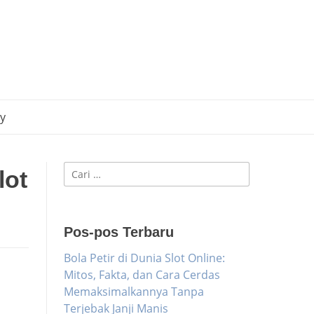
cy
Cari
lot
untuk:
Pos-pos Terbaru
Bola Petir di Dunia Slot Online:
Mitos, Fakta, dan Cara Cerdas
Memaksimalkannya Tanpa
Terjebak Janji Manis