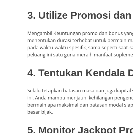
3. Utilize Promosi da
Mengambil Keuntungan promo dan bonus yang di
menentukan durasi terhebat untuk bermain-m
pada waktu-waktu spesifik, sama seperti saat-s
peluang ini satu guna meraih manfaat supleme
4. Tentukan Kendala 
Selalu tetapkan batasan masa dan juga kapit
ini, Anda mampu menjauhi kehilangan pengend
bermain apa maksimal dan batasan modal siap
besar bijak.
5. Monitor Jackpot Pr