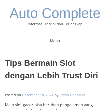
Skip
Auto Complete
to
content
Informasi Terkini dan Terlengkap
Menu
Tips Bermain Slot
dengan Lebih Trust Diri
Posted on
Desember 18, 2024
by
Bryan Gonzales
Main slot gacor bisa berubah pengalaman yang