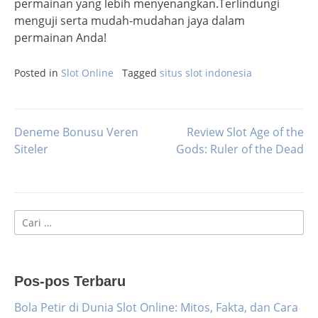
permainan yang lebih menyenangkan.Terlindungi
menguji serta mudah-mudahan jaya dalam
permainan Anda!
Posted in
Slot Online
Tagged
situs slot indonesia
Deneme Bonusu Veren
Review Slot Age of the
Navigasi
Siteler
Gods: Ruler of the Dead
pos
Cari
untuk:
Pos-pos Terbaru
Bola Petir di Dunia Slot Online: Mitos, Fakta, dan Cara