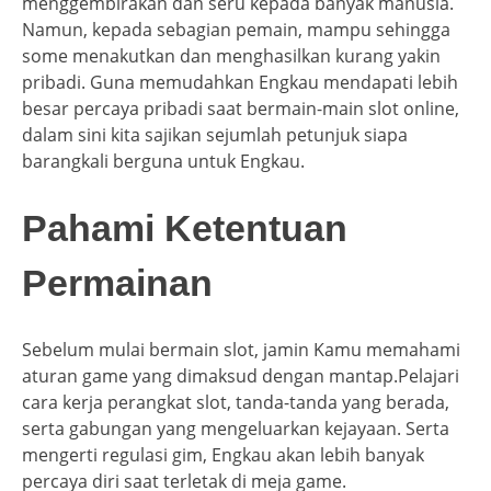
menggembirakan dan seru kepada banyak manusia.
Namun, kepada sebagian pemain, mampu sehingga
some menakutkan dan menghasilkan kurang yakin
pribadi. Guna memudahkan Engkau mendapati lebih
besar percaya pribadi saat bermain-main slot online,
dalam sini kita sajikan sejumlah petunjuk siapa
barangkali berguna untuk Engkau.
Pahami Ketentuan
Permainan
Sebelum mulai bermain slot, jamin Kamu memahami
aturan game yang dimaksud dengan mantap.Pelajari
cara kerja perangkat slot, tanda-tanda yang berada,
serta gabungan yang mengeluarkan kejayaan. Serta
mengerti regulasi gim, Engkau akan lebih banyak
percaya diri saat terletak di meja game.