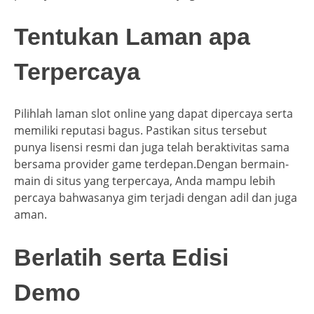
Tentukan Laman apa
Terpercaya
Pilihlah laman slot online yang dapat dipercaya serta
memiliki reputasi bagus. Pastikan situs tersebut
punya lisensi resmi dan juga telah beraktivitas sama
bersama provider game terdepan.Dengan bermain-
main di situs yang terpercaya, Anda mampu lebih
percaya bahwasanya gim terjadi dengan adil dan juga
aman.
Berlatih serta Edisi
Demo