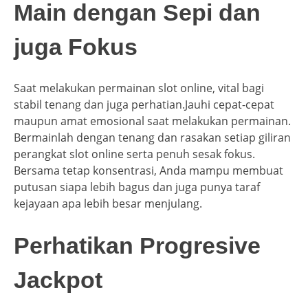
Main dengan Sepi dan
juga Fokus
Saat melakukan permainan slot online, vital bagi
stabil tenang dan juga perhatian.Jauhi cepat-cepat
maupun amat emosional saat melakukan permainan.
Bermainlah dengan tenang dan rasakan setiap giliran
perangkat slot online serta penuh sesak fokus.
Bersama tetap konsentrasi, Anda mampu membuat
putusan siapa lebih bagus dan juga punya taraf
kejayaan apa lebih besar menjulang.
Perhatikan Progresive
Jackpot