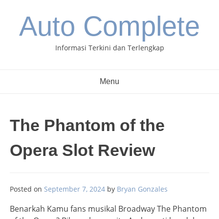
Skip
Auto Complete
to
content
Informasi Terkini dan Terlengkap
Menu
The Phantom of the
Opera Slot Review
Posted on
September 7, 2024
by
Bryan Gonzales
Benarkah Kamu fans musikal Broadway The Phantom