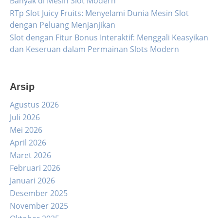
Banyak di Mesin Slot Modern
RTp Slot Juicy Fruits: Menyelami Dunia Mesin Slot
dengan Peluang Menjanjikan
Slot dengan Fitur Bonus Interaktif: Menggali Keasyikan
dan Keseruan dalam Permainan Slots Modern
Arsip
Agustus 2026
Juli 2026
Mei 2026
April 2026
Maret 2026
Februari 2026
Januari 2026
Desember 2025
November 2025