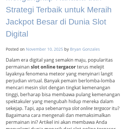
Strategi Terbaik untuk Meraih
Jackpot Besar di Dunia Slot
Digital
Posted on
November 10, 2025
by
Bryan Gonzales
Dalam era digital yang semakin maju, popularitas
permainan
slot online tergacor
terus melejit
layaknya fenomena meteor yang menyinari langit
perjudian virtual. Banyak pemain berlomba-lomba
mencari mesin slot dengan tingkat kemenangan
tinggi, berharap bisa membawa pulang kemenangan
spektakuler yang mengubah hidup mereka dalam
sekejap. Tapi, apa sebenarnya
slot online tergacor
itu?
Bagaimana cara mengenali dan memaksimalkan
permainan ini? Artikel ini akan membawa Anda