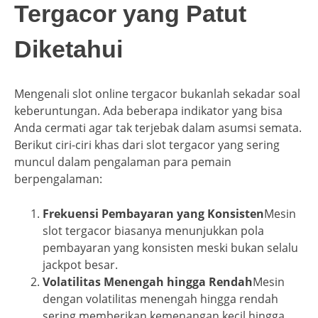
Tergacor yang Patut
Diketahui
Mengenali slot online tergacor bukanlah sekadar soal
keberuntungan. Ada beberapa indikator yang bisa
Anda cermati agar tak terjebak dalam asumsi semata.
Berikut ciri-ciri khas dari slot tergacor yang sering
muncul dalam pengalaman para pemain
berpengalaman:
Frekuensi Pembayaran yang Konsisten
Mesin
slot tergacor biasanya menunjukkan pola
pembayaran yang konsisten meski bukan selalu
jackpot besar.
Volatilitas Menengah hingga Rendah
Mesin
dengan volatilitas menengah hingga rendah
sering memberikan kemenangan kecil hingga