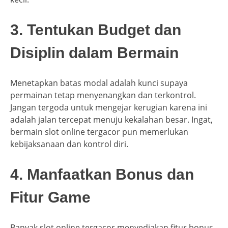
3. Tentukan Budget dan
Disiplin dalam Bermain
Menetapkan batas modal adalah kunci supaya
permainan tetap menyenangkan dan terkontrol.
Jangan tergoda untuk mengejar kerugian karena ini
adalah jalan tercepat menuju kekalahan besar. Ingat,
bermain slot online tergacor pun memerlukan
kebijaksanaan dan kontrol diri.
4. Manfaatkan Bonus dan
Fitur Game
Banyak slot online tergacor menyediakan fitur bonus