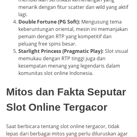
menarik dengan fitur scatter dan wild yang aktif
lagi.
Double Fortune (PG Soft):
Mengusung tema
keberuntungan oriental, mesin ini memanjakan
pemain dengan RTP yang kompetitif dan
peluang free spins besar.
Starlight Princess (Pragmatic Play):
Slot visual
memukau dengan RTP tinggi juga dan
kesempatan menang yang legendaris dalam
komunitas slot online Indonesia.
Mitos dan Fakta Seputar
Slot Online Tergacor
Saat berbicara tentang slot online tergacor, tidak
lepas dari berbagai mitos yang perlu diluruskan agar