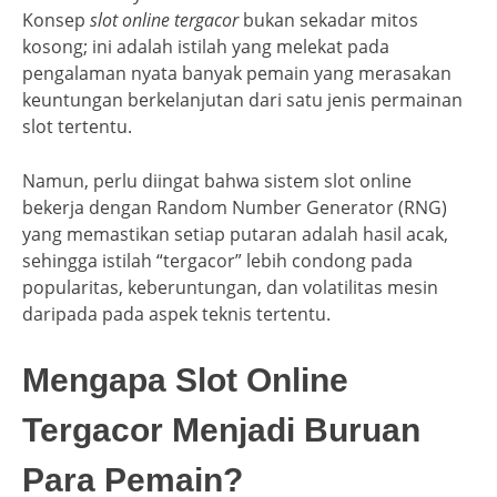
Konsep
slot online tergacor
bukan sekadar mitos
kosong; ini adalah istilah yang melekat pada
pengalaman nyata banyak pemain yang merasakan
keuntungan berkelanjutan dari satu jenis permainan
slot tertentu.
Namun, perlu diingat bahwa sistem slot online
bekerja dengan Random Number Generator (RNG)
yang memastikan setiap putaran adalah hasil acak,
sehingga istilah “tergacor” lebih condong pada
popularitas, keberuntungan, dan volatilitas mesin
daripada pada aspek teknis tertentu.
Mengapa Slot Online
Tergacor Menjadi Buruan
Para Pemain?