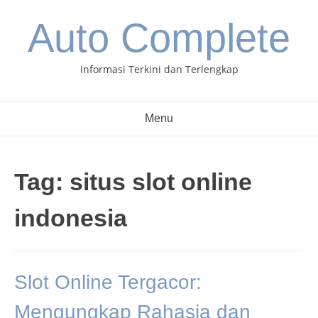
Skip
Auto Complete
to
content
Informasi Terkini dan Terlengkap
Menu
Tag:
situs slot online
indonesia
Slot Online Tergacor:
Mengungkap Rahasia dan