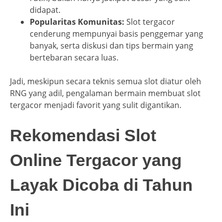
didapat.
Popularitas Komunitas:
Slot tergacor
cenderung mempunyai basis penggemar yang
banyak, serta diskusi dan tips bermain yang
bertebaran secara luas.
Jadi, meskipun secara teknis semua slot diatur oleh
RNG yang adil, pengalaman bermain membuat slot
tergacor menjadi favorit yang sulit digantikan.
Rekomendasi Slot
Online Tergacor yang
Layak Dicoba di Tahun
Ini