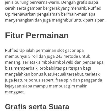
jenis burung berwarna-warni. Dengan grafis siapa
cerah serta gambar bergerak yang menarik, Ruffled
Up menawarkan pengalaman bermain-main apa
menyenangkan dan juga menghibur untuk partisipan.
Fitur Permainan
Ruffled Up ialah permainan slot gacor apa
mempunyai 5 roll dan juga 243 metode untuk
menang. Terletak simbol-simbol wild dan pencar apa
bisa memperbaiki probabilitas partisipan bagi
mengalahkan bonus luas.Kecuali tersebut, terletak
juga feature bonus seperti free spin dan pengganda
kejayaan siapa mampu membuat gim makin
menggaet.
Grafis serta Suara