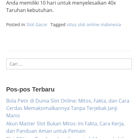
Anda memiliki 10 hari untuk menyelesaikan 40x
Taruhan kebutuhan.
Posted in
Slot Gacor
Tagged
situs slot online indonesia
Cari
untuk:
Pos-pos Terbaru
Bola Petir di Dunia Slot Online: Mitos, Fakta, dan Cara
Cerdas Memaksimalkannya Tanpa Terjebak Janji
Manis
Akun Master Slot Bukan Mitos: Ini Fakta, Cara Kerja,
dan Panduan Aman untuk Pemain