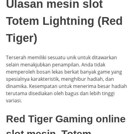
Ulasan mesin slot
Totem Lightning (Red
Tiger)
Terserah memiliki sesuatu unik untuk ditawarkan
selain menakjubkan penampilan. Anda tidak
memperoleh bosan lekas berkat banyak game yang
spesialnya karakteristik, menghibur hadiah, dan
dinamika. Kesempatan untuk menerima besar hadiah
terutama disediakan oleh bagus dan lebih tinggi
variasi.
Red Tiger Gaming online
slot mesin, Totem