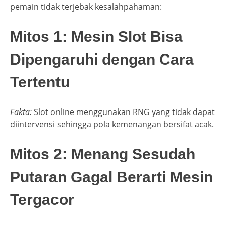
pemain tidak terjebak kesalahpahaman:
Mitos 1: Mesin Slot Bisa
Dipengaruhi dengan Cara
Tertentu
Fakta:
Slot online menggunakan RNG yang tidak dapat
diintervensi sehingga pola kemenangan bersifat acak.
Mitos 2: Menang Sesudah
Putaran Gagal Berarti Mesin
Tergacor