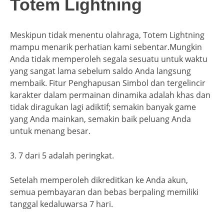
Totem Lightning
Meskipun tidak menentu olahraga, Totem Lightning
mampu menarik perhatian kami sebentar.Mungkin
Anda tidak memperoleh segala sesuatu untuk waktu
yang sangat lama sebelum saldo Anda langsung
membaik. Fitur Penghapusan Simbol dan tergelincir
karakter dalam permainan dinamika adalah khas dan
tidak diragukan lagi adiktif; semakin banyak game
yang Anda mainkan, semakin baik peluang Anda
untuk menang besar.
3. 7 dari 5 adalah peringkat.
Setelah memperoleh dikreditkan ke Anda akun,
semua pembayaran dan bebas berpaling memiliki
tanggal kedaluwarsa 7 hari.