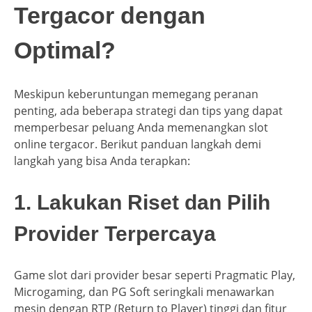
Tergacor dengan
Optimal?
Meskipun keberuntungan memegang peranan
penting, ada beberapa strategi dan tips yang dapat
memperbesar peluang Anda memenangkan slot
online tergacor. Berikut panduan langkah demi
langkah yang bisa Anda terapkan:
1. Lakukan Riset dan Pilih
Provider Terpercaya
Game slot dari provider besar seperti Pragmatic Play,
Microgaming, dan PG Soft seringkali menawarkan
mesin dengan RTP (Return to Player) tinggi dan fitur