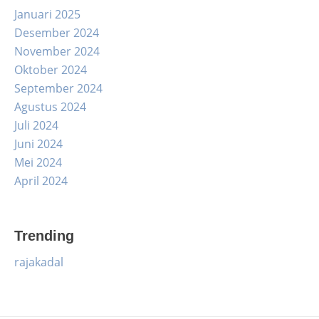
Januari 2025
Desember 2024
November 2024
Oktober 2024
September 2024
Agustus 2024
Juli 2024
Juni 2024
Mei 2024
April 2024
Trending
rajakadal