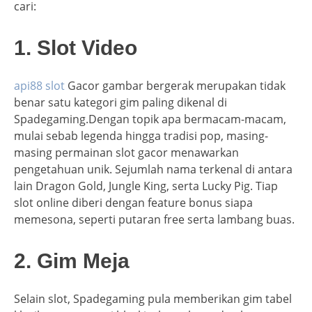
cari:
1. Slot Video
api88 slot
Gacor gambar bergerak merupakan tidak
benar satu kategori gim paling dikenal di
Spadegaming.Dengan topik apa bermacam-macam,
mulai sebab legenda hingga tradisi pop, masing-
masing permainan slot gacor menawarkan
pengetahuan unik. Sejumlah nama terkenal di antara
lain Dragon Gold, Jungle King, serta Lucky Pig. Tiap
slot online diberi dengan feature bonus siapa
memesona, seperti putaran free serta lambang buas.
2. Gim Meja
Selain slot, Spadegaming pula memberikan gim tabel