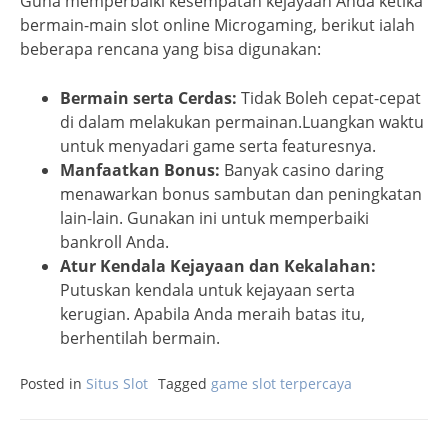
Guna memperbaiki kesempatan kejayaan Anda ketika
bermain-main slot online Microgaming, berikut ialah
beberapa rencana yang bisa digunakan:
Bermain serta Cerdas:
Tidak Boleh cepat-cepat
di dalam melakukan permainan.Luangkan waktu
untuk menyadari game serta featuresnya.
Manfaatkan Bonus:
Banyak casino daring
menawarkan bonus sambutan dan peningkatan
lain-lain. Gunakan ini untuk memperbaiki
bankroll Anda.
Atur Kendala Kejayaan dan Kekalahan:
Putuskan kendala untuk kejayaan serta
kerugian. Apabila Anda meraih batas itu,
berhentilah bermain.
Posted in
Situs Slot
Tagged
game slot terpercaya