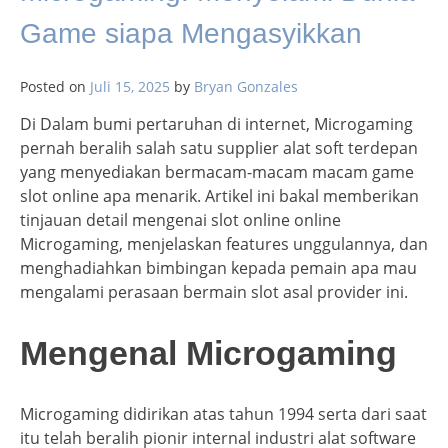
Game siapa Mengasyikkan
Posted on
Juli 15, 2025
by
Bryan Gonzales
Di Dalam bumi pertaruhan di internet, Microgaming
pernah beralih salah satu supplier alat soft terdepan
yang menyediakan bermacam-macam macam game
slot online apa menarik. Artikel ini bakal memberikan
tinjauan detail mengenai slot online online
Microgaming, menjelaskan features unggulannya, dan
menghadiahkan bimbingan kepada pemain apa mau
mengalami perasaan bermain slot asal provider ini.
Mengenal Microgaming
Microgaming didirikan atas tahun 1994 serta dari saat
itu telah beralih pionir internal industri alat software