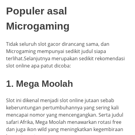
Populer asal
Microgaming
Tidak seluruh slot gacor dirancang sama, dan
Microgaming mempunyai sedikit judul siapa
terlihat.Selanjutnya merupakan sedikit rekomendasi
slot online apa patut dicoba:
1. Mega Moolah
Slot ini dikenal menjadi slot online jutaan sebab
keberuntungan pertumbuhannya yang sering kali
mencapai nomor yang mencengangkan. Serta judul
safari Afrika, Mega Moolah menawarkan rotasi free
dan juga ikon wild yang meningkatkan kegembiraan