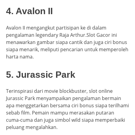
4. Avalon II
Avalon II mengangkut partisipan ke di dalam
pengalaman legendary Raja Arthur.Slot Gacor ini
menawarkan gambar siapa cantik dan juga ciri bonus
siapa menarik, meliputi pencarian untuk memperoleh
harta nama.
5. Jurassic Park
Terinspirasi dari movie blockbuster, slot online
Jurassic Park menyampaikan pengalaman bermain
apa menggetarkan bersama ciri bonus siapa terilhami
sebab film. Pemain mampu merasakan putaran
cuma-cuma dan juga simbol wild siapa memperbaiki
peluang mengalahkan.