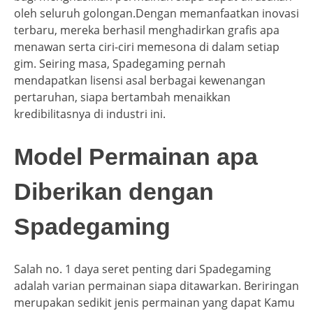
oleh seluruh golongan.Dengan memanfaatkan inovasi
terbaru, mereka berhasil menghadirkan grafis apa
menawan serta ciri-ciri memesona di dalam setiap
gim. Seiring masa, Spadegaming pernah
mendapatkan lisensi asal berbagai kewenangan
pertaruhan, siapa bertambah menaikkan
kredibilitasnya di industri ini.
Model Permainan apa
Diberikan dengan
Spadegaming
Salah no. 1 daya seret penting dari Spadegaming
adalah varian permainan siapa ditawarkan. Beriringan
merupakan sedikit jenis permainan yang dapat Kamu