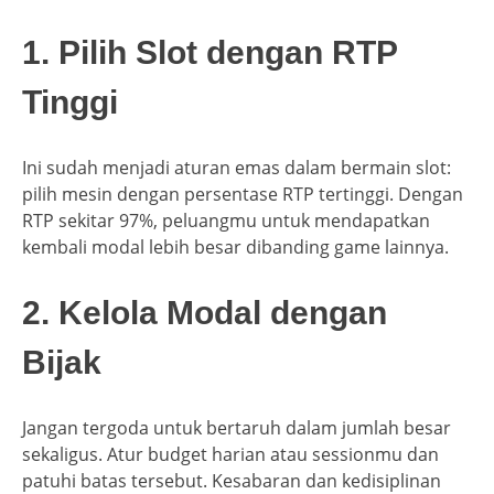
1. Pilih Slot dengan RTP
Tinggi
Ini sudah menjadi aturan emas dalam bermain slot:
pilih mesin dengan persentase RTP tertinggi. Dengan
RTP sekitar 97%, peluangmu untuk mendapatkan
kembali modal lebih besar dibanding game lainnya.
2. Kelola Modal dengan
Bijak
Jangan tergoda untuk bertaruh dalam jumlah besar
sekaligus. Atur budget harian atau sessionmu dan
patuhi batas tersebut. Kesabaran dan kedisiplinan