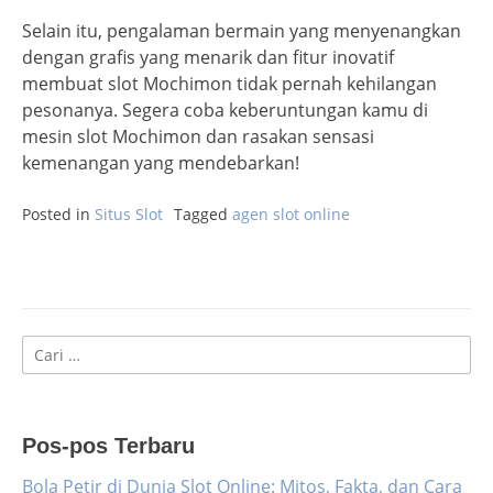
Selain itu, pengalaman bermain yang menyenangkan
dengan grafis yang menarik dan fitur inovatif
membuat slot Mochimon tidak pernah kehilangan
pesonanya. Segera coba keberuntungan kamu di
mesin slot Mochimon dan rasakan sensasi
kemenangan yang mendebarkan!
Posted in
Situs Slot
Tagged
agen slot online
Cari
untuk:
Pos-pos Terbaru
Bola Petir di Dunia Slot Online: Mitos, Fakta, dan Cara