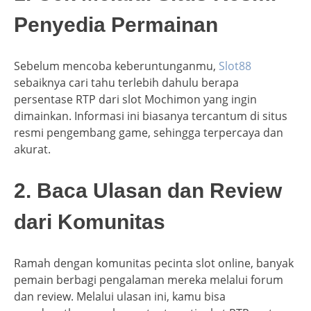
Penyedia Permainan
Sebelum mencoba keberuntunganmu,
Slot88
sebaiknya cari tahu terlebih dahulu berapa
persentase RTP dari slot Mochimon yang ingin
dimainkan. Informasi ini biasanya tercantum di situs
resmi pengembang game, sehingga terpercaya dan
akurat.
2. Baca Ulasan dan Review
dari Komunitas
Ramah dengan komunitas pecinta slot online, banyak
pemain berbagi pengalaman mereka melalui forum
dan review. Melalui ulasan ini, kamu bisa