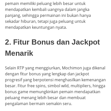
pemain memiliki peluang lebih besar untuk
mendapatkan kembali uangnya dalam jangka
panjang, sehingga permainan ini bukan hanya
sekadar hiburan, tetapi juga peluang untuk
mendapatkan keuntungan nyata.
2. Fitur Bonus dan Jackpot
Menarik
Selain RTP yang menggiurkan, Mochimon juga dikenal
dengan fitur bonus yang lengkap dan jackpot
progresif yang berpotensi menghasilkan kemenangan
besar. Fitur free spins, simbol wild, multipliers, hingga
bonus game memungkinkan pemain mendapatkan
peluang menang lebih besar dan membuat
pengalaman bermain semakin seru.