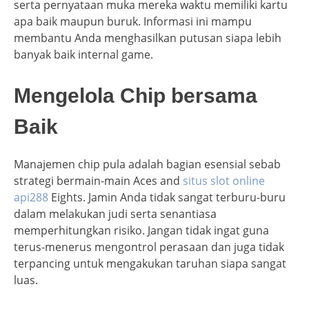
serta pernyataan muka mereka waktu memiliki kartu
apa baik maupun buruk. Informasi ini mampu
membantu Anda menghasilkan putusan siapa lebih
banyak baik internal game.
Mengelola Chip bersama
Baik
Manajemen chip pula adalah bagian esensial sebab
strategi bermain-main Aces and
situs slot online
api288
Eights. Jamin Anda tidak sangat terburu-buru
dalam melakukan judi serta senantiasa
memperhitungkan risiko. Jangan tidak ingat guna
terus-menerus mengontrol perasaan dan juga tidak
terpancing untuk mengakukan taruhan siapa sangat
luas.