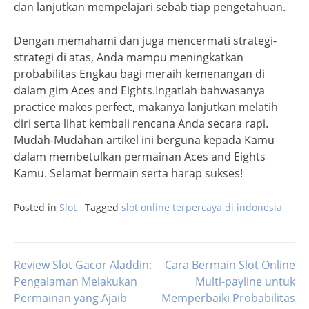
dan lanjutkan mempelajari sebab tiap pengetahuan.
Dengan memahami dan juga mencermati strategi-
strategi di atas, Anda mampu meningkatkan
probabilitas Engkau bagi meraih kemenangan di
dalam gim Aces and Eights.Ingatlah bahwasanya
practice makes perfect, makanya lanjutkan melatih
diri serta lihat kembali rencana Anda secara rapi.
Mudah-Mudahan artikel ini berguna kepada Kamu
dalam membetulkan permainan Aces and Eights
Kamu. Selamat bermain serta harap sukses!
Posted in
Slot
Tagged
slot online terpercaya di indonesia
Review Slot Gacor Aladdin:
Cara Bermain Slot Online
Navigasi
Pengalaman Melakukan
Multi-payline untuk
Permainan yang Ajaib
Memperbaiki Probabilitas
pos