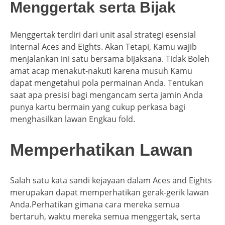
Menggertak serta Bijak
Menggertak terdiri dari unit asal strategi esensial
internal Aces and Eights. Akan Tetapi, Kamu wajib
menjalankan ini satu bersama bijaksana. Tidak Boleh
amat acap menakut-nakuti karena musuh Kamu
dapat mengetahui pola permainan Anda. Tentukan
saat apa presisi bagi mengancam serta jamin Anda
punya kartu bermain yang cukup perkasa bagi
menghasilkan lawan Engkau fold.
Memperhatikan Lawan
Salah satu kata sandi kejayaan dalam Aces and Eights
merupakan dapat memperhatikan gerak-gerik lawan
Anda.Perhatikan gimana cara mereka semua
bertaruh, waktu mereka semua menggertak, serta