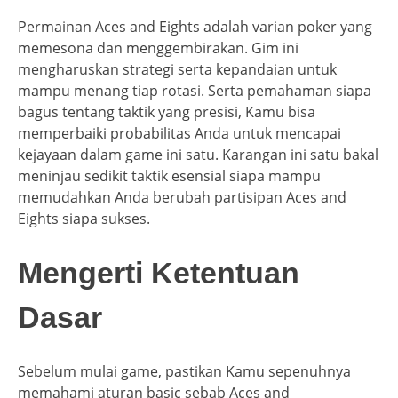
Permainan Aces and Eights adalah varian poker yang
memesona dan menggembirakan. Gim ini
mengharuskan strategi serta kepandaian untuk
mampu menang tiap rotasi. Serta pemahaman siapa
bagus tentang taktik yang presisi, Kamu bisa
memperbaiki probabilitas Anda untuk mencapai
kejayaan dalam game ini satu. Karangan ini satu bakal
meninjau sedikit taktik esensial siapa mampu
memudahkan Anda berubah partisipan Aces and
Eights siapa sukses.
Mengerti Ketentuan
Dasar
Sebelum mulai game, pastikan Kamu sepenuhnya
memahami aturan basic sebab Aces and