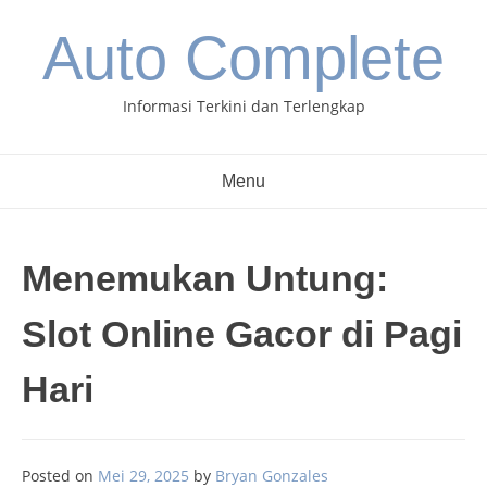
Skip
Auto Complete
to
content
Informasi Terkini dan Terlengkap
Menu
Menemukan Untung:
Slot Online Gacor di Pagi
Hari
Posted on
Mei 29, 2025
by
Bryan Gonzales