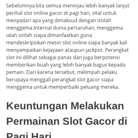
Sebelumnya kita semua meninjau lebih banyak lanjut
perihal slot online gacor di pagi hari, vital untuk
menyadari apa yang dimaksud dengan istilah
menggema.Internal dunia pertaruhan, menggema
ialah istilah siapa dimanfaatkan guna
mendeskripsikan mesin slot online siapa banyak kali
menyampaikan kejayaan ataupun jackpot. Perangkat
slot ini dilihat sebagai panas dan juga berpotensi
memberikan buah yang lebih banyak bagus kepada
pemain. Dari karena tersebut, melimpah pelaku
berupaya menggali perangkat slot gacor siapa
menggema untuk memperbaiki peluang mereka.
Keuntungan Melakukan
Permainan Slot Gacor di
Pagi Hari