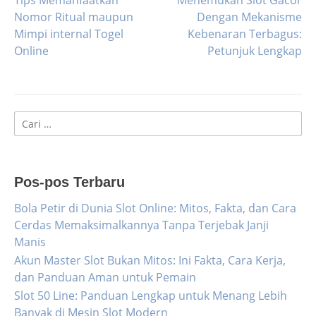
Navigasi
Nomor Ritual maupun
Dengan Mekanisme
Mimpi internal Togel
Kebenaran Terbagus:
pos
Online
Petunjuk Lengkap
Cari
untuk:
Pos-pos Terbaru
Bola Petir di Dunia Slot Online: Mitos, Fakta, dan Cara
Cerdas Memaksimalkannya Tanpa Terjebak Janji
Manis
Akun Master Slot Bukan Mitos: Ini Fakta, Cara Kerja,
dan Panduan Aman untuk Pemain
Slot 50 Line: Panduan Lengkap untuk Menang Lebih
Banyak di Mesin Slot Modern