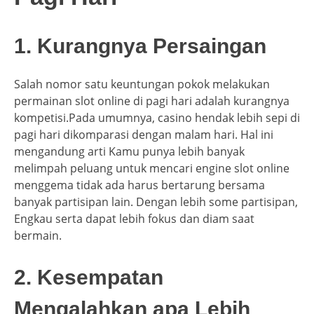
1. Kurangnya Persaingan
Salah nomor satu keuntungan pokok melakukan
permainan slot online di pagi hari adalah kurangnya
kompetisi.Pada umumnya, casino hendak lebih sepi di
pagi hari dikomparasi dengan malam hari. Hal ini
mengandung arti Kamu punya lebih banyak
melimpah peluang untuk mencari engine slot online
menggema tidak ada harus bertarung bersama
banyak partisipan lain. Dengan lebih some partisipan,
Engkau serta dapat lebih fokus dan diam saat
bermain.
2. Kesempatan
Mengalahkan apa Lebih