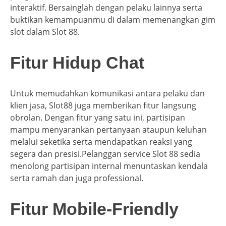
interaktif. Bersainglah dengan pelaku lainnya serta
buktikan kemampuanmu di dalam memenangkan gim
slot dalam Slot 88.
Fitur Hidup Chat
Untuk memudahkan komunikasi antara pelaku dan
klien jasa, Slot88 juga memberikan fitur langsung
obrolan. Dengan fitur yang satu ini, partisipan
mampu menyarankan pertanyaan ataupun keluhan
melalui seketika serta mendapatkan reaksi yang
segera dan presisi.Pelanggan service Slot 88 sedia
menolong partisipan internal menuntaskan kendala
serta ramah dan juga professional.
Fitur Mobile-Friendly