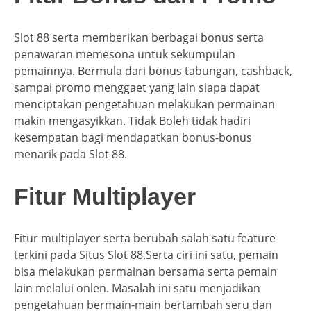
Slot 88 serta memberikan berbagai bonus serta
penawaran memesona untuk sekumpulan
pemainnya. Bermula dari bonus tabungan, cashback,
sampai promo menggaet yang lain siapa dapat
menciptakan pengetahuan melakukan permainan
makin mengasyikkan. Tidak Boleh tidak hadiri
kesempatan bagi mendapatkan bonus-bonus
menarik pada Slot 88.
Fitur Multiplayer
Fitur multiplayer serta berubah salah satu feature
terkini pada Situs Slot 88.Serta ciri ini satu, pemain
bisa melakukan permainan bersama serta pemain
lain melalui onlen. Masalah ini satu menjadikan
pengetahuan bermain-main bertambah seru dan