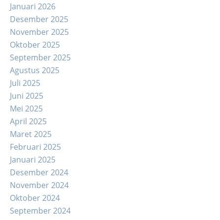
Januari 2026
Desember 2025
November 2025
Oktober 2025
September 2025
Agustus 2025
Juli 2025
Juni 2025
Mei 2025
April 2025
Maret 2025
Februari 2025
Januari 2025
Desember 2024
November 2024
Oktober 2024
September 2024