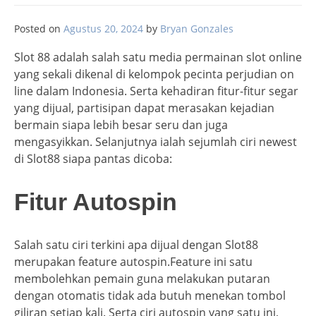
Posted on
Agustus 20, 2024
by
Bryan Gonzales
Slot 88 adalah salah satu media permainan slot online
yang sekali dikenal di kelompok pecinta perjudian on
line dalam Indonesia. Serta kehadiran fitur-fitur segar
yang dijual, partisipan dapat merasakan kejadian
bermain siapa lebih besar seru dan juga
mengasyikkan. Selanjutnya ialah sejumlah ciri newest
di Slot88 siapa pantas dicoba:
Fitur Autospin
Salah satu ciri terkini apa dijual dengan Slot88
merupakan feature autospin.Feature ini satu
membolehkan pemain guna melakukan putaran
dengan otomatis tidak ada butuh menekan tombol
giliran setiap kali. Serta ciri autospin yang satu ini,